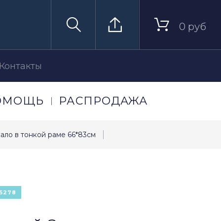
0 руб
Контакты
ОМОЩЬ
РАСПРОДАЖА
кало в тонкой раме 66*83см
5278