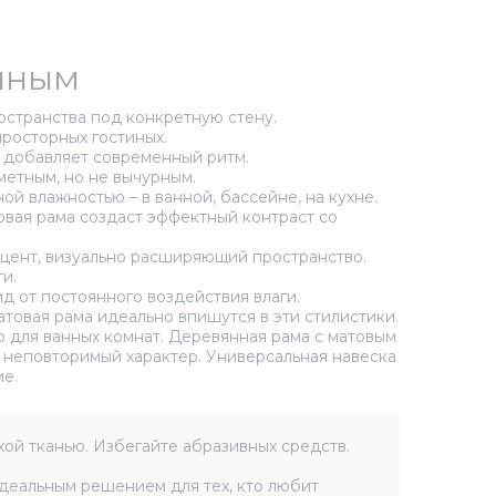
енным
остранства под конкретную стену.
просторных гостиных.
и добавляет современный ритм.
метным, но не вычурным.
й влажностью – в ванной, бассейне, на кухне.
овая рама создаст эффектный контраст со
кцент, визуально расширяющий пространство.
и.
д от постоянного воздействия влаги.
товая рама идеально впишутся в эти стилистики.
 для ванных комнат. Деревянная рама с матовым
у неповторимый характер. Универсальная навеска
е.
хой тканью. Избегайте абразивных средств.
деальным решением для тех, кто любит