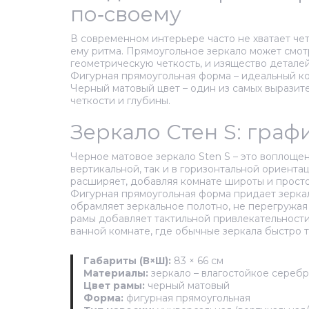
по‑своему
В современном интерьере часто не хватает чет
ему ритма. Прямоугольное зеркало может смотр
геометрическую четкость, и изящество деталей
Фигурная прямоугольная форма – идеальный ко
Черный матовый цвет – один из самых выразит
четкости и глубины.
Зеркало Стен S: гра
Черное матовое зеркало Sten S – это воплоще
вертикальной, так и в горизонтальной ориента
расширяет, добавляя комнате широты и просто
Фигурная прямоугольная форма придает зеркалу
обрамляет зеркальное полотно, не перегружая
рамы добавляет тактильной привлекательности
ванной комнате, где обычные зеркала быстро т
Габариты (В×Ш):
83 × 66 см
Материалы:
зеркало – влагостойкое серебр
Цвет рамы:
черный матовый
Форма:
фигурная прямоугольная