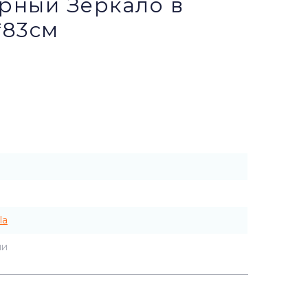
ерный Зеркало в
*83см
la
ии