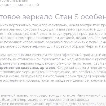
горизонтальная)
ь размещения в ванной
атовое зеркало Стен S особ
как вертикально, так и горизонтально, меняя восприятие пр
ный размер, который подходит и для узких прихожих, и для 
еткий, выразительный акцент, структурирует пространство 
трогость геометрии с изяществом деталей, делая зеркало за
 позволяет использовать зеркало в помещениях с повышенно
еальное ростовое зеркало для проверки образа. Черная мат
ном, консолью или камином создаст эффектный графичный а
уалетным столиком или горизонтально над изголовьем кроват
разместить зеркало над раковиной – оно не потеряет свой ви
временная классика, ар-деко.
Фигурная форма и черная ма
 появление черных пятен и помутнение, что особенно важно
гка в уходе. Фигурная прямоугольная форма придает зеркал
е экспериментировать, пока не найдете идеальное положени
влажной тканью или средством для стекол. Раму – мягкой су
 Возможна вертикальная и горизонтальная навеска.
 см и возможность менять ориентацию делают это зеркало и