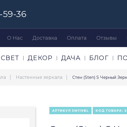
-59-36
О Нас
Доставка
Оплата
Отзывы
СВЕТ
ДЕКОР
ДАЧА
БЛОГ
П
ала
Настенные зеркала
Стен (Sten) S Черный Зер
АРТИКУЛ
SM119BL
КОД ТОВАРА:
2