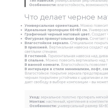
Тип навески:
универсальная (вертикальная/
Особенности:
влагостойкость, возможност
Что делает черное м
Универсальная ориентация.
Можно повесить 
Идеальные пропорции 66×83 см.
Универсаль
Графичный черный матовый цвет.
Создает ч
Фигурная прямоугольная форма.
Сочетает с
Влагостойкое зеркало.
Специальное покрытие
В прихожей.
Вертикальная навеска создаст ид
светлыми стенами.
В гостиной.
Горизонтальная навеска над дива
В спальне.
Можно повесить вертикально над т
В ванной комнате.
Влагостойкость позволяет 
В интерьере в стиле минимализм, лофт, со
Влагостойкое покрытие зеркала предотвращает
черным покрытием устойчива к царапинам и ле
дает свободу в выборе композиции – вы может
Уход:
зеркальное полотно протирать мягкой 
Монтаж:
настенный, крепления в комплекте.
Особенности:
универсальный размер 66×83