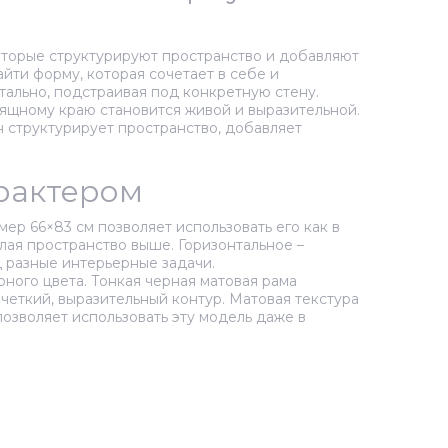
которые структурируют пространство и добавляют
йти форму, которая сочетает в себе и
тально, подстраивая под конкретную стену.
зящному краю становится живой и выразительной.
н структурирует пространство, добавляет
арактером
ер 66×83 см позволяет использовать его как в
елая пространство выше. Горизонтальное –
 разные интерьерные задачи.
ного цвета. Тонкая черная матовая рама
четкий, выразительный контур. Матовая текстура
озволяет использовать эту модель даже в