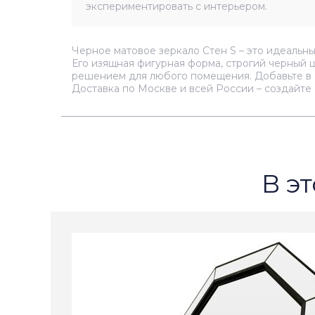
экспериментировать с интерьером.
Черное матовое зеркало Стен S – это идеальны
Его изящная фигурная форма, строгий черный 
решением для любого помещения. Добавьте в с
Доставка по Москве и всей России – создайте
В эт