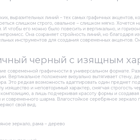
ких, выразительных линий – тех самых графичных акцентов, 
еться слишком строго, овальное – слишком мягко. Хочется на
. И чтобы его можно было повесить и вертикально, и горизон
мпромисс. Она сохраняет стройность линий, но благодаря и
ельных инструментов для создания современных акцентов. О
фичный черный с изящным х
ние современной графичности в универсальном формате. Разм
ции. Вертикальное положение визуально вытягивает стену, д
ра. Это редкая возможность адаптировать один предмет под
 изящество и неповторимый характер, смягчая строгость чер
 композицию, а лишь подчеркивая красоту формы и создавая 
 и современного шарма. Влагостойкое серебряное зеркало п
еряют свой вид.
яное зеркало, рама – дерево