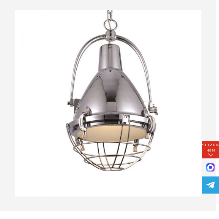
Напиш
нам