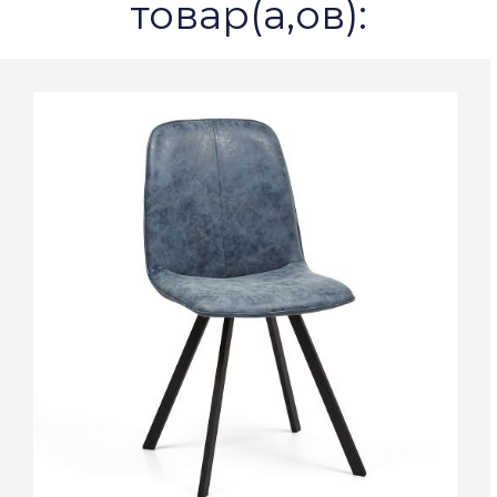
товар(а,ов):