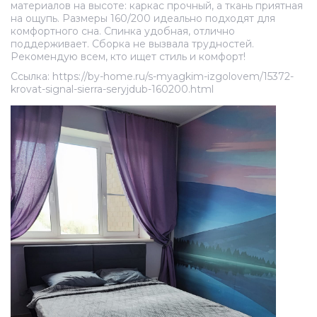
материалов на высоте: каркас прочный, а ткань приятная
на ощупь. Размеры 160/200 идеально подходят для
комфортного сна. Спинка удобная, отлично
поддерживает. Сборка не вызвала трудностей.
Рекомендую всем, кто ищет стиль и комфорт!
Ссылка: https://by-home.ru/s-myagkim-izgolovem/15372-
krovat-signal-sierra-seryjdub-160200.html