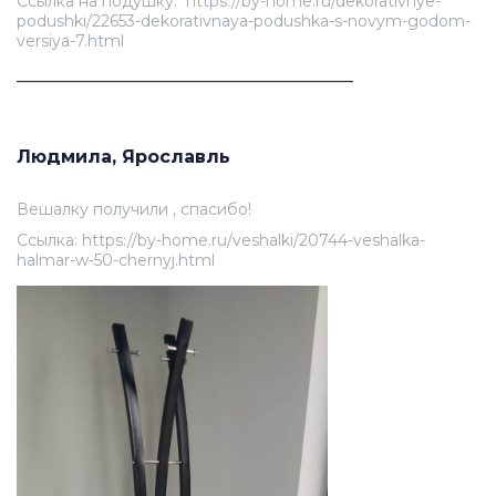
Ссылка на подушку: https://by-home.ru/dekorativnye-
podushki/22653-dekorativnaya-podushka-s-novym-godom-
versiya-7.html
______________________________________
Людмила, Ярославль
Вешалку получили , спасибо!
Ссылка: https://by-home.ru/veshalki/20744-veshalka-
halmar-w-50-chernyj.html