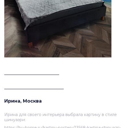
________________________
__________________________
Ирина, Москва
Ирина для своего интерьера выбрала картину в стиле
шинуазри:
https://by-home.ru/kartiny-postery/13568-kartina-shinuazri-