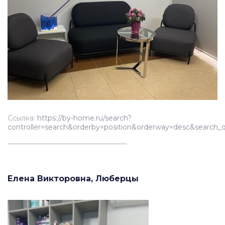
Ссылка:
https://by-home.ru/search?
controller=search&orderby=position&orderway=desc&s
__________________________________
Елена Викторовна, Люберцы