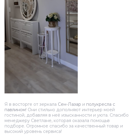
Я в восторге от зеркала
Сен-Лазар
и
полукресла с
павлином
! Они стильно дополняют интерьер моей
гостиной, добавляя в неё изысканности и уюта. Спасибо
менеджеру Светлане, которая оказала помощьв
подборе. Огромное спасибо за качественный товар и
высокий уровень сервиса!