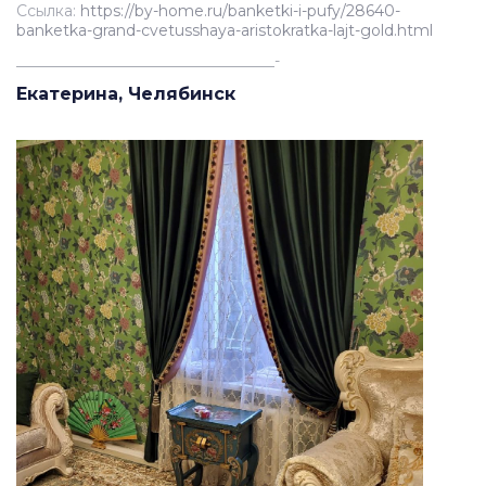
Ссылка:
https://by-home.ru/banketki-i-pufy/28640-
banketka-grand-cvetusshaya-aristokratka-lajt-gold.html
__________________________________-
Екатерина, Челябинск