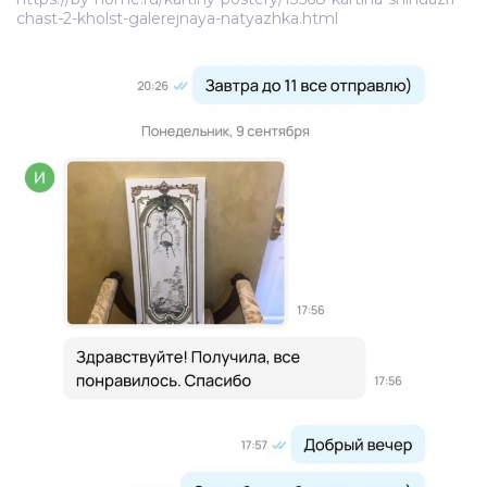
chast-2-kholst-galerejnaya-natyazhka.html