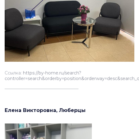
Ссылка:
https://by-home.ru/search?
controller=search&orderby=position&orderway=desc&s
__________________________________
Елена Викторовна, Люберцы