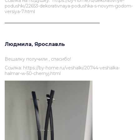
Ссылка на подушку: https://by-home.ru/dekorativnye-
podushki/22653-dekorativnaya-podushka-s-novym-godom-
versiya-7.html
______________________________________
Людмила, Ярославль
Вешалку получили , спасибо!
Ссылка: https://by-home.ru/veshalki/20744-veshalka-
halmar-w-50-chernyj.html