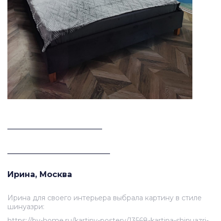
________________________
__________________________
Ирина, Москва
Ирина для своего интерьера выбрала картину в стиле
шинуазри:
https://by-home.ru/kartiny-postery/13568-kartina-shinuazri-