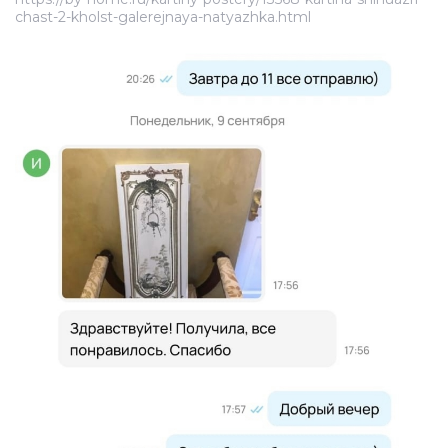
chast-2-kholst-galerejnaya-natyazhka.html