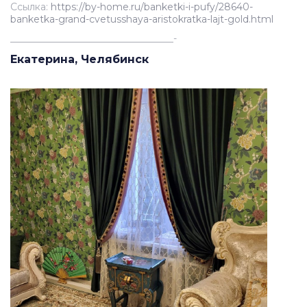
Ссылка:
https://by-home.ru/banketki-i-pufy/28640-
banketka-grand-cvetusshaya-aristokratka-lajt-gold.html
__________________________________-
Екатерина, Челябинск