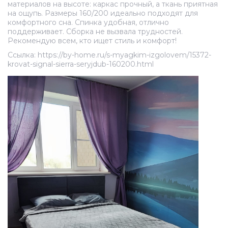
материалов на высоте: каркас прочный, а ткань приятная
на ощупь. Размеры 160/200 идеально подходят для
комфортного сна. Спинка удобная, отлично
поддерживает. Сборка не вызвала трудностей.
Рекомендую всем, кто ищет стиль и комфорт!
Ссылка: https://by-home.ru/s-myagkim-izgolovem/15372-
krovat-signal-sierra-seryjdub-160200.html