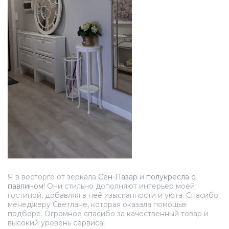
Я в восторге от зеркала
Сен-Лазар
и
полукресла с
павлином
! Они стильно дополняют интерьер моей
гостиной, добавляя в неё изысканности и уюта. Спасибо
менеджеру Светлане, которая оказала помощьв
подборе. Огромное спасибо за качественный товар и
высокий уровень сервиса!