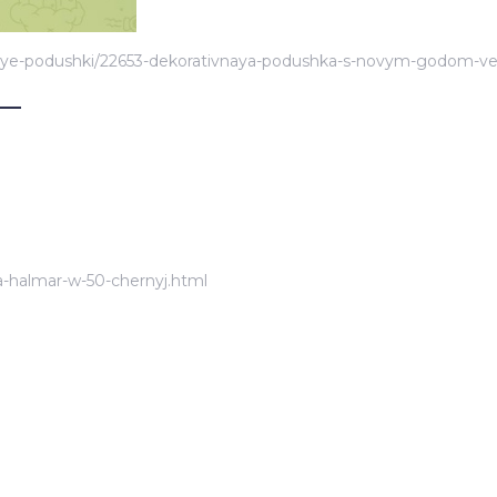
nye-podushki/22653-dekorativnaya-podushka-s-novym-godom-ver
__
a-halmar-w-50-chernyj.html