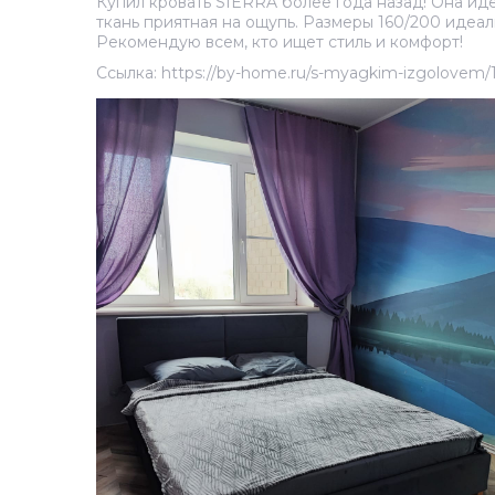
Купил кровать SIERRA более года назад! Она иде
ткань приятная на ощупь. Размеры 160/200 идеа
Рекомендую всем, кто ищет стиль и комфорт!
Ссылка: https://by-home.ru/s-myagkim-izgolovem/15