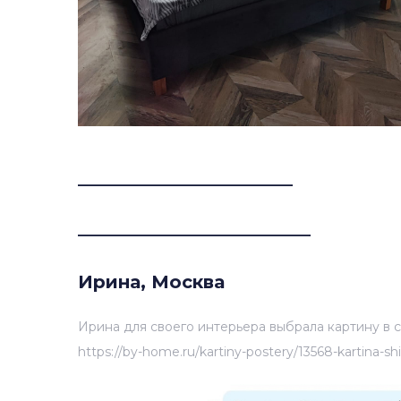
________________________
__________________________
Ирина, Москва
Ирина для своего интерьера выбрала картину в 
https://by-home.ru/kartiny-postery/13568-kartina-sh