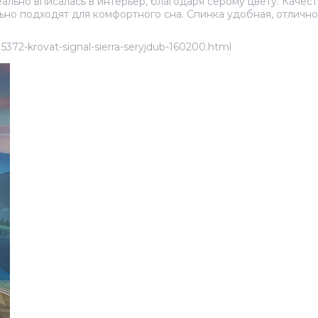
ально вписалась в интерьер, благодаря серому цвету. Качест
льно подходят для комфортного сна. Спинка удобная, отличн
372-krovat-signal-sierra-seryjdub-160200.html