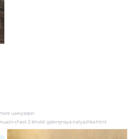
стиле шинуазри:
inuazri-chast-2-kholst-galerejnaya-natyazhka.html