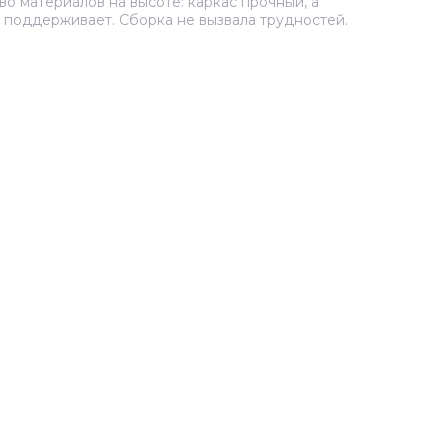
во материалов на высоте: каркас прочный, а
о поддерживает. Сборка не вызвала трудностей.