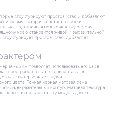
которые структурируют пространство и добавляют
йти форму, которая сочетает в себе и
тально, подстраивая под конкретную стену.
зящному краю становится живой и выразительной.
н структурирует пространство, добавляет
арактером
ер 66×83 см позволяет использовать его как в
елая пространство выше. Горизонтальное –
 разные интерьерные задачи.
ного цвета. Тонкая черная матовая рама
четкий, выразительный контур. Матовая текстура
озволяет использовать эту модель даже в