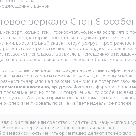
горизонтальная)
ь размещения в ванной
атовое зеркало Стен S особ
как вертикально, так и горизонтально, меняя восприятие пр
ный размер, который подходит и для узких прихожих, и для 
еткий, выразительный акцент, структурирует пространство 
трогость геометрии с изяществом деталей, делая зеркало за
 позволяет использовать зеркало в помещениях с повышенно
еальное ростовое зеркало для проверки образа. Черная мат
ном, консолью или камином создаст эффектный графичный а
уалетным столиком или горизонтально над изголовьем кроват
разместить зеркало над раковиной – оно не потеряет свой ви
временная классика, ар-деко.
Фигурная форма и черная ма
 появление черных пятен и помутнение, что особенно важно
гка в уходе. Фигурная прямоугольная форма придает зеркал
е экспериментировать, пока не найдете идеальное положени
влажной тканью или средством для стекол. Раму – мягкой су
 Возможна вертикальная и горизонтальная навеска.
 см и возможность менять ориентацию делают это зеркало и