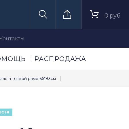
0 руб
Контакты
ОМОЩЬ
РАСПРОДАЖА
кало в тонкой раме 66*83см
5278