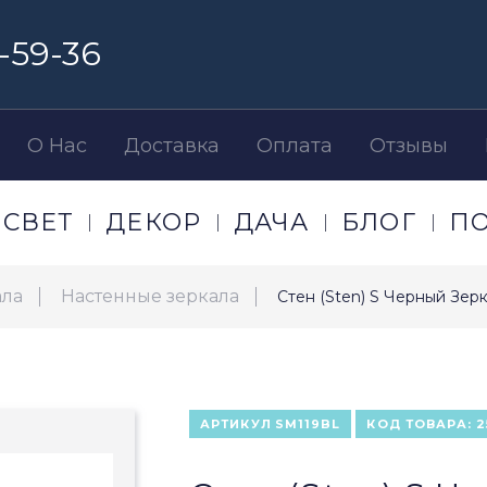
-59-36
О Нас
Доставка
Оплата
Отзывы
СВЕТ
ДЕКОР
ДАЧА
БЛОГ
П
ала
Настенные зеркала
Стен (Sten) S Черный Зер
АРТИКУЛ
SM119BL
КОД ТОВАРА:
2