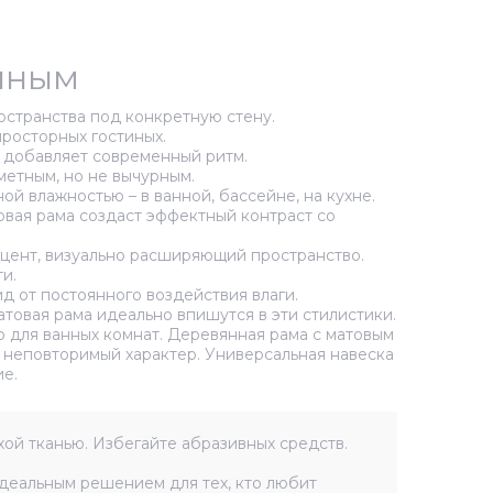
енным
остранства под конкретную стену.
просторных гостиных.
и добавляет современный ритм.
метным, но не вычурным.
й влажностью – в ванной, бассейне, на кухне.
овая рама создаст эффектный контраст со
кцент, визуально расширяющий пространство.
и.
д от постоянного воздействия влаги.
товая рама идеально впишутся в эти стилистики.
 для ванных комнат. Деревянная рама с матовым
у неповторимый характер. Универсальная навеска
е.
хой тканью. Избегайте абразивных средств.
деальным решением для тех, кто любит