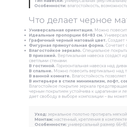
Тип навески:
универсальная (вертикальная/
Особенности:
влагостойкость, возможност
Что делает черное м
Универсальная ориентация.
Можно повесить 
Идеальные пропорции 66×83 см.
Универсаль
Графичный черный матовый цвет.
Создает ч
Фигурная прямоугольная форма.
Сочетает с
Влагостойкое зеркало.
Специальное покрытие
В прихожей.
Вертикальная навеска создаст ид
светлыми стенами.
В гостиной.
Горизонтальная навеска над дива
В спальне.
Можно повесить вертикально над т
В ванной комнате.
Влагостойкость позволяет 
В интерьере в стиле минимализм, лофт, со
Влагостойкое покрытие зеркала предотвращает
черным покрытием устойчива к царапинам и ле
дает свободу в выборе композиции – вы может
Уход:
зеркальное полотно протирать мягкой 
Монтаж:
настенный, крепления в комплекте.
Особенности:
универсальный размер 66×83