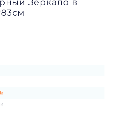
ерный Зеркало в
*83см
la
ии