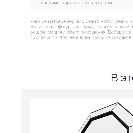
экспериментировать с интерьером.
Черное матовое зеркало Стен S – это идеальны
Его изящная фигурная форма, строгий черный 
решением для любого помещения. Добавьте в с
Доставка по Москве и всей России – создайте
В эт