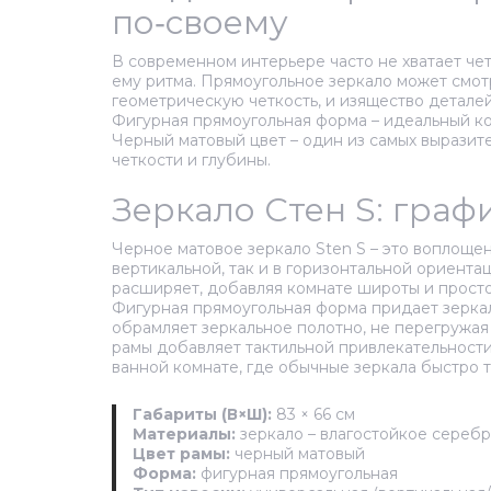
по‑своему
В современном интерьере часто не хватает чет
ему ритма. Прямоугольное зеркало может смотр
геометрическую четкость, и изящество деталей
Фигурная прямоугольная форма – идеальный ко
Черный матовый цвет – один из самых выразит
четкости и глубины.
Зеркало Стен S: гра
Черное матовое зеркало Sten S – это воплоще
вертикальной, так и в горизонтальной ориента
расширяет, добавляя комнате широты и просто
Фигурная прямоугольная форма придает зеркалу
обрамляет зеркальное полотно, не перегружая
рамы добавляет тактильной привлекательности
ванной комнате, где обычные зеркала быстро т
Габариты (В×Ш):
83 × 66 см
Материалы:
зеркало – влагостойкое серебр
Цвет рамы:
черный матовый
Форма:
фигурная прямоугольная