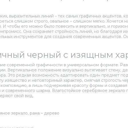
ких, выразительных линий – тех самых графичных акцентов, 
еться слишком строго, овальное – слишком мягко. Хочется на
. И чтобы его можно было повесить и вертикально, и горизон
мпромисс. Она сохраняет стройность линий, но благодаря и
ельных инструментов для создания современных акцентов. О
фичный черный с изящным х
ние современной графичности в универсальном формате. Разм
ции. Вертикальное положение визуально вытягивает стену, д
ра. Это редкая возможность адаптировать один предмет под
 изящество и неповторимый характер, смягчая строгость чер
 композицию, а лишь подчеркивая красоту формы и создавая 
 и современного шарма. Влагостойкое серебряное зеркало п
еряют свой вид.
яное зеркало, рама – дерево