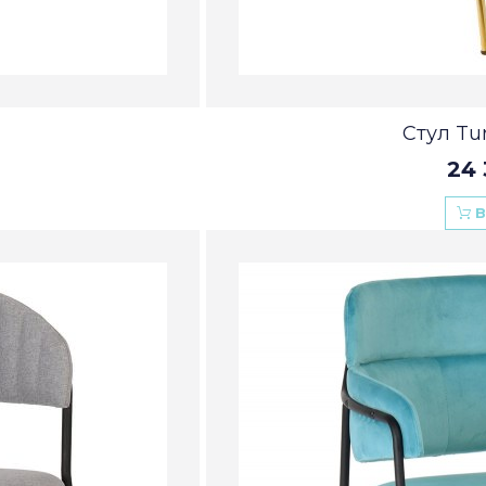
Стул Tur
24 
В