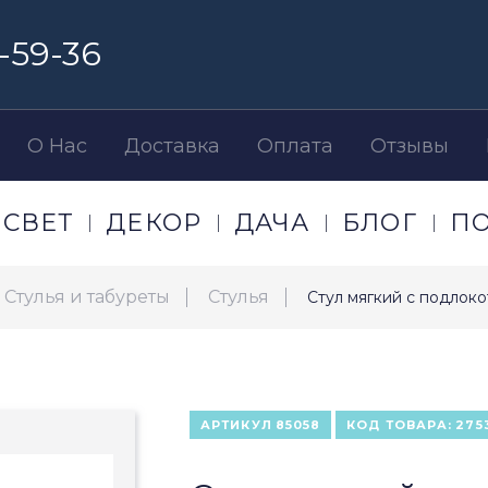
-59-36
О Нас
Доставка
Оплата
Отзывы
СВЕТ
ДЕКОР
ДАЧА
БЛОГ
П
Стулья и табуреты
Стулья
Стул мягкий с подлоко
АРТИКУЛ
85058
КОД ТОВАРА:
275