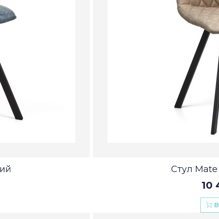
ний
Стул Mate
10 
В