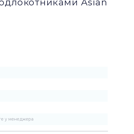
подлокотниками Asian
те у менеджера