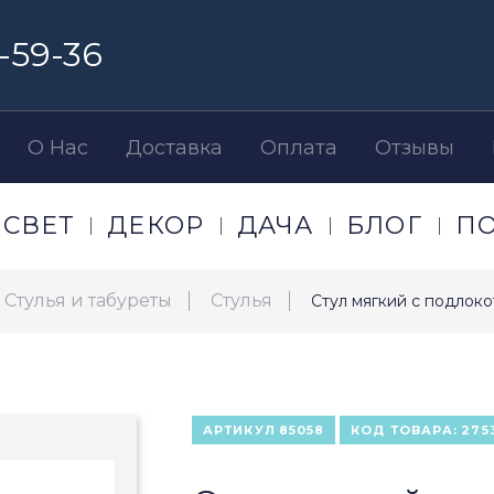
-59-36
О Нас
Доставка
Оплата
Отзывы
СВЕТ
ДЕКОР
ДАЧА
БЛОГ
П
Стулья и табуреты
Стулья
Стул мягкий с подлоко
АРТИКУЛ
85058
КОД ТОВАРА:
275