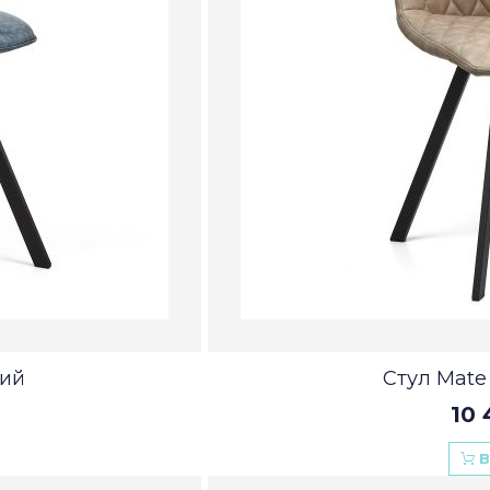
ний
Стул Mate
10 
В