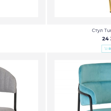
Стул Tur
24 
В