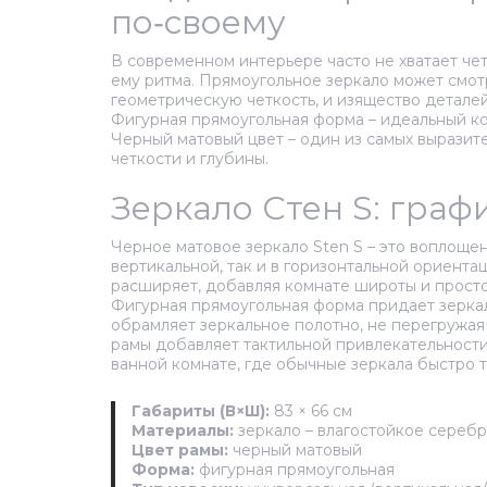
по‑своему
В современном интерьере часто не хватает чет
ему ритма. Прямоугольное зеркало может смотр
геометрическую четкость, и изящество деталей
Фигурная прямоугольная форма – идеальный ко
Черный матовый цвет – один из самых выразит
четкости и глубины.
Зеркало Стен S: гра
Черное матовое зеркало Sten S – это воплоще
вертикальной, так и в горизонтальной ориента
расширяет, добавляя комнате широты и просто
Фигурная прямоугольная форма придает зеркалу
обрамляет зеркальное полотно, не перегружая
рамы добавляет тактильной привлекательности
ванной комнате, где обычные зеркала быстро т
Габариты (В×Ш):
83 × 66 см
Материалы:
зеркало – влагостойкое серебр
Цвет рамы:
черный матовый
Форма:
фигурная прямоугольная