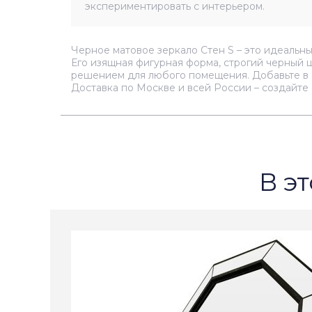
экспериментировать с интерьером.
Черное матовое зеркало Стен S – это идеальны
Его изящная фигурная форма, строгий черный 
решением для любого помещения. Добавьте в с
Доставка по Москве и всей России – создайте
В эт