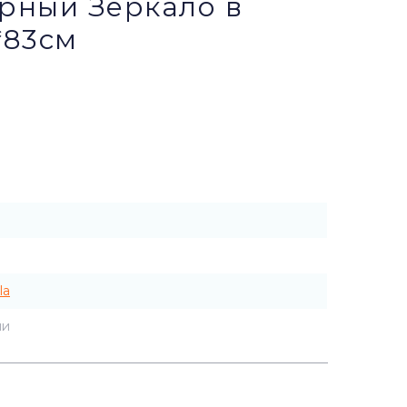
ерный Зеркало в
*83см
la
ии