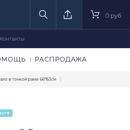
0 руб
Контакты
ОМОЩЬ
РАСПРОДАЖА
кало в тонкой раме 66*83см
5278