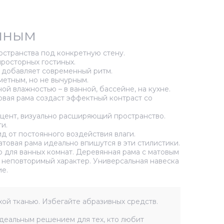
енным
остранства под конкретную стену.
просторных гостиных.
и добавляет современный ритм.
метным, но не вычурным.
й влажностью – в ванной, бассейне, на кухне.
овая рама создаст эффектный контраст со
кцент, визуально расширяющий пространство.
и.
д от постоянного воздействия влаги.
товая рама идеально впишутся в эти стилистики.
 для ванных комнат. Деревянная рама с матовым
у неповторимый характер. Универсальная навеска
е.
хой тканью. Избегайте абразивных средств.
деальным решением для тех, кто любит