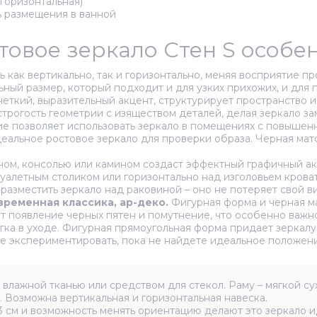
горизонтальная)
ь размещения в ванной
атовое зеркало Стен S особ
как вертикально, так и горизонтально, меняя восприятие пр
ный размер, который подходит и для узких прихожих, и для 
еткий, выразительный акцент, структурирует пространство 
трогость геометрии с изяществом деталей, делая зеркало за
 позволяет использовать зеркало в помещениях с повышенно
еальное ростовое зеркало для проверки образа. Черная мат
ном, консолью или камином создаст эффектный графичный а
уалетным столиком или горизонтально над изголовьем кроват
разместить зеркало над раковиной – оно не потеряет свой ви
временная классика, ар-деко.
Фигурная форма и черная ма
 появление черных пятен и помутнение, что особенно важно
гка в уходе. Фигурная прямоугольная форма придает зеркал
е экспериментировать, пока не найдете идеальное положени
влажной тканью или средством для стекол. Раму – мягкой су
 Возможна вертикальная и горизонтальная навеска.
 см и возможность менять ориентацию делают это зеркало и