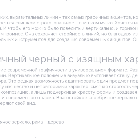
ких, выразительных линий – тех самых графичных акцентов, 
еться слишком строго, овальное – слишком мягко. Хочется на
. И чтобы его можно было повесить и вертикально, и горизон
мпромисс. Она сохраняет стройность линий, но благодаря и
ельных инструментов для создания современных акцентов. О
фичный черный с изящным х
ние современной графичности в универсальном формате. Разм
ции. Вертикальное положение визуально вытягивает стену, д
ра. Это редкая возможность адаптировать один предмет под
 изящество и неповторимый характер, смягчая строгость чер
 композицию, а лишь подчеркивая красоту формы и создавая 
 и современного шарма. Влагостойкое серебряное зеркало п
еряют свой вид.
яное зеркало, рама – дерево