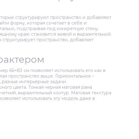
которые структурируют пространство и добавляют
йти форму, которая сочетает в себе и
тально, подстраивая под конкретную стену.
зящному краю становится живой и выразительной.
н структурирует пространство, добавляет
арактером
ер 66×83 см позволяет использовать его как в
елая пространство выше. Горизонтальное –
 разные интерьерные задачи.
ного цвета. Тонкая черная матовая рама
четкий, выразительный контур. Матовая текстура
озволяет использовать эту модель даже в