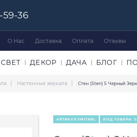
-59-36
О Нас
Доставка
Оплата
Отзывы
СВЕТ
ДЕКОР
ДАЧА
БЛОГ
П
ала
Настенные зеркала
Стен (Sten) S Черный Зер
АРТИКУЛ
SM119BL
КОД ТОВАРА:
2