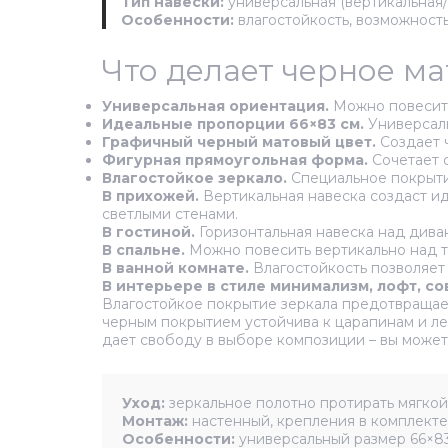
Тип навески:
универсальная (вертикальная/
Особенности:
влагостойкость, возможност
Что делает черное м
Универсальная ориентация.
Можно повесить 
Идеальные пропорции 66×83 см.
Универсаль
Графичный черный матовый цвет.
Создает ч
Фигурная прямоугольная форма.
Сочетает с
Влагостойкое зеркало.
Специальное покрытие
В прихожей.
Вертикальная навеска создаст ид
светлыми стенами.
В гостиной.
Горизонтальная навеска над дива
В спальне.
Можно повесить вертикально над т
В ванной комнате.
Влагостойкость позволяет 
В интерьере в стиле минимализм, лофт, со
Влагостойкое покрытие зеркала предотвращает
черным покрытием устойчива к царапинам и ле
дает свободу в выборе композиции – вы может
Уход:
зеркальное полотно протирать мягкой 
Монтаж:
настенный, крепления в комплекте.
Особенности:
универсальный размер 66×83