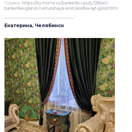
Ссылка:
https://by-home.ru/banketki-i-pufy/28640-
banketka-grand-cvetusshaya-aristokratka-lajt-gold.html
__________________________________-
Екатерина, Челябинск