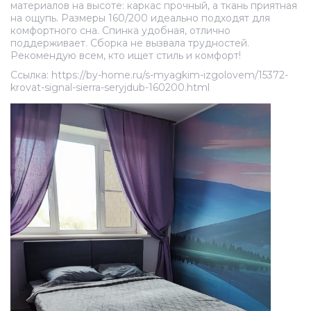
материалов на высоте: каркас прочный, а ткань приятная
на ощупь. Размеры 160/200 идеально подходят для
комфортного сна. Спинка удобная, отлично
поддерживает. Сборка не вызвала трудностей.
Рекомендую всем, кто ищет стиль и комфорт!
Ссылка: https://by-home.ru/s-myagkim-izgolovem/15372-
krovat-signal-sierra-seryjdub-160200.html