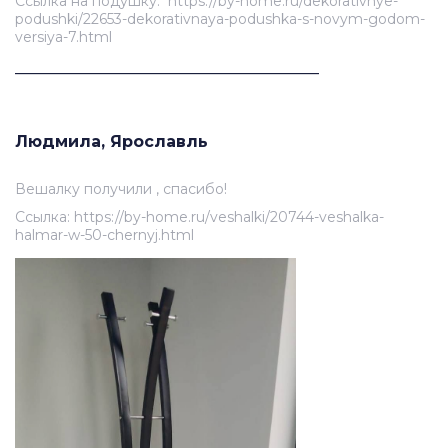
Ссылка на подушку: https://by-home.ru/dekorativnye-
podushki/22653-dekorativnaya-podushka-s-novym-godom-
versiya-7.html
______________________________________
Людмила, Ярославль
Вешалку получили , спасибо!
Ссылка: https://by-home.ru/veshalki/20744-veshalka-
halmar-w-50-chernyj.html