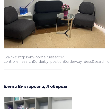
Ссылка:
https://by-home.ru/search?
controller=search&orderby=position&orderway=desc&s
__________________________________
Елена Викторовна, Люберцы