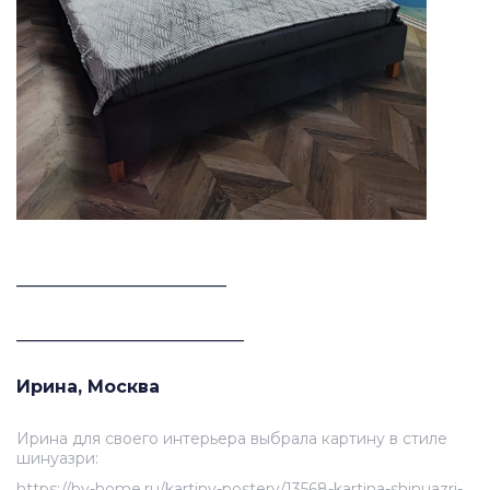
________________________
__________________________
Ирина, Москва
Ирина для своего интерьера выбрала картину в стиле
шинуазри:
https://by-home.ru/kartiny-postery/13568-kartina-shinuazri-