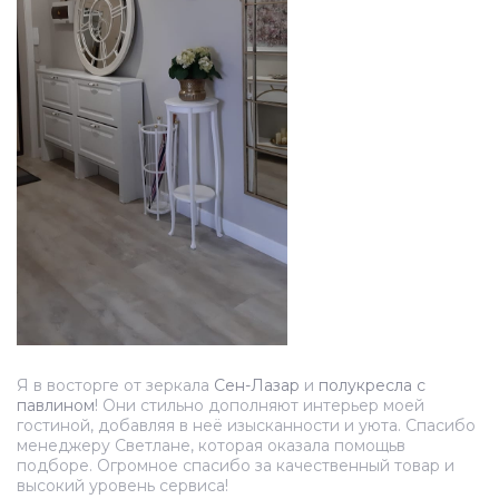
Я в восторге от зеркала
Сен-Лазар
и
полукресла с
павлином
! Они стильно дополняют интерьер моей
гостиной, добавляя в неё изысканности и уюта. Спасибо
менеджеру Светлане, которая оказала помощьв
подборе. Огромное спасибо за качественный товар и
высокий уровень сервиса!