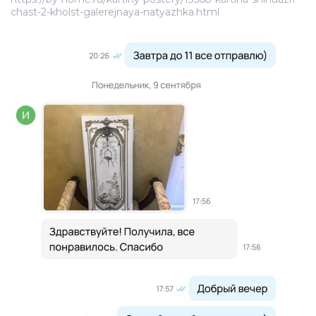
chast-2-kholst-galerejnaya-natyazhka.html