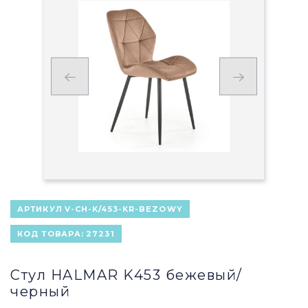
АРТИКУЛ
V-CH-K/453-KR-BEZOWY
КОД ТОВАРА:
27231
Стул HALMAR K453 бежевый/
черный