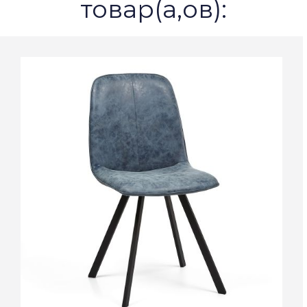
товар(а,ов):