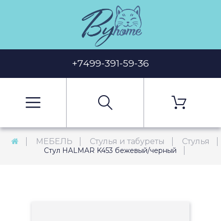
+7499-391-59-36
МЕБЕЛЬ
Стулья и табуреты
Стулья
Стул HALMAR K453 бежевый/черный