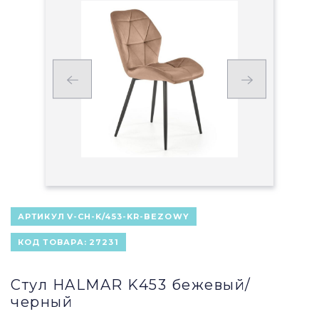
АРТИКУЛ
V-CH-K/453-KR-BEZOWY
КОД ТОВАРА:
27231
Стул HALMAR K453 бежевый/
черный