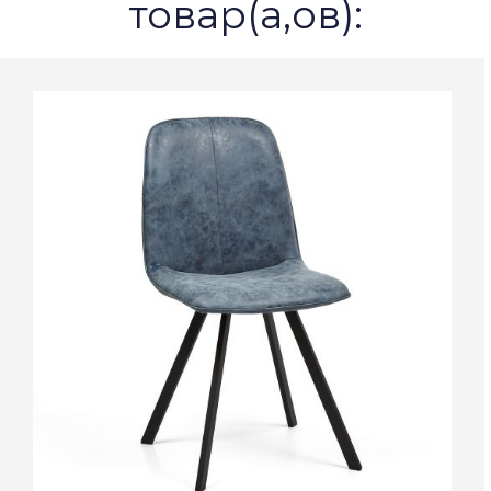
товар(а,ов):