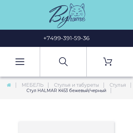
+7499-391-59-36
МЕБЕЛЬ
Стулья и табуреты
Стулья
Стул HALMAR K453 бежевый/черный