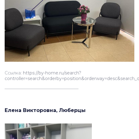
Ссылка:
https://by-home.ru/search?
controller=search&orderby=position&orderway=desc&s
__________________________________
Елена Викторовна, Люберцы