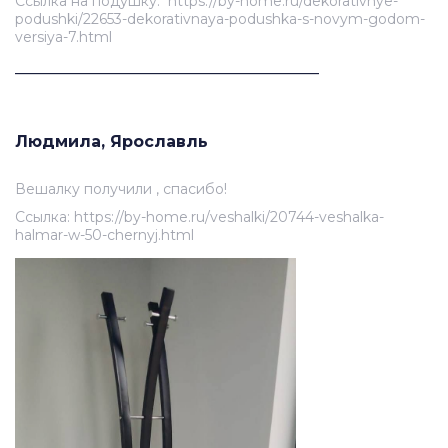
Ссылка на подушку: https://by-home.ru/dekorativnye-
podushki/22653-dekorativnaya-podushka-s-novym-godom-
versiya-7.html
______________________________________
Людмила, Ярославль
Вешалку получили , спасибо!
Ссылка: https://by-home.ru/veshalki/20744-veshalka-
halmar-w-50-chernyj.html