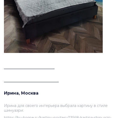
________________________
__________________________
Ирина, Москва
Ирина для своего интерьера выбрала картину в стиле
шинуазри:
https://by-home.ru/kartiny-postery/13568-kartina-shinuazri-