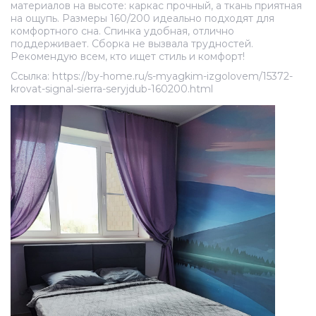
материалов на высоте: каркас прочный, а ткань приятная
на ощупь. Размеры 160/200 идеально подходят для
комфортного сна. Спинка удобная, отлично
поддерживает. Сборка не вызвала трудностей.
Рекомендую всем, кто ищет стиль и комфорт!
Ссылка: https://by-home.ru/s-myagkim-izgolovem/15372-
krovat-signal-sierra-seryjdub-160200.html