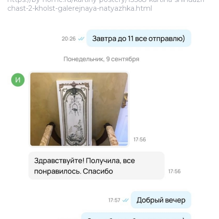
chast-2-kholst-galerejnaya-natyazhka.html