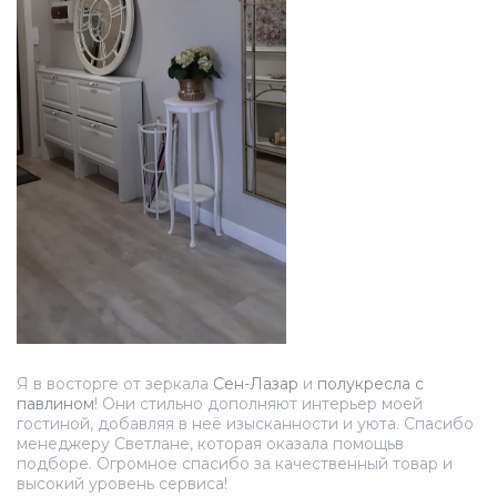
Я в восторге от зеркала
Сен-Лазар
и
полукресла с
павлином
! Они стильно дополняют интерьер моей
гостиной, добавляя в неё изысканности и уюта. Спасибо
менеджеру Светлане, которая оказала помощьв
подборе. Огромное спасибо за качественный товар и
высокий уровень сервиса!