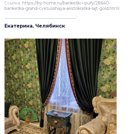
Ссылка:
https://by-home.ru/banketki-i-pufy/28640-
banketka-grand-cvetusshaya-aristokratka-lajt-gold.html
__________________________________-
Екатерина, Челябинск