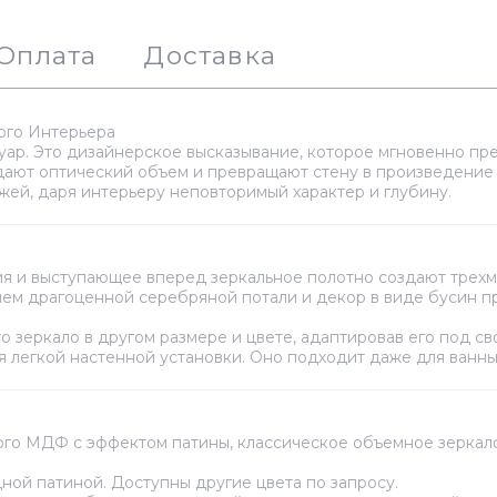
Оплата
Доставка
ого Интерьера
суар. Это дизайнерское высказывание, которое мгновенно пр
дают оптический объем и превращают стену в произведение 
жей, даря интерьеру неповторимый характер и глубину.
я и выступающее вперед зеркальное полотно создают трехм
ием драгоценной серебряной потали и декор в виде бусин 
о зеркало в другом размере и цвете, адаптировав его под с
 легкой настенной установки. Оно подходит даже для ванны
о МДФ с эффектом патины, классическое объемное зеркало, 
ой патиной. Доступны другие цвета по запросу.