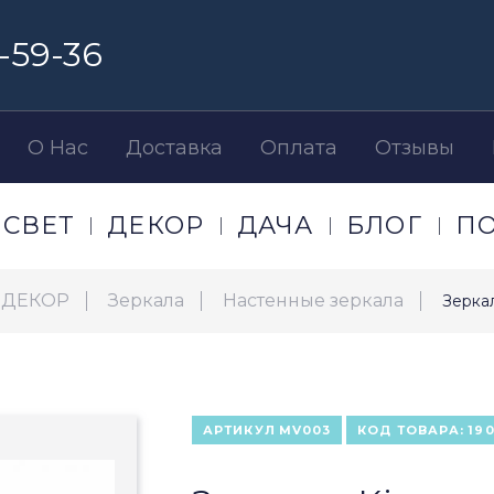
-59-36
О Нас
Доставка
Оплата
Отзывы
СВЕТ
ДЕКОР
ДАЧА
БЛОГ
П
ДЕКОР
Зеркала
Настенные зеркала
Зерка
АРТИКУЛ
MV003
КОД ТОВАРА:
19