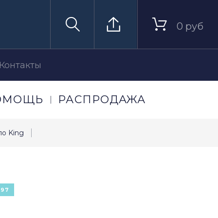
0 руб
Контакты
ОМОЩЬ
РАСПРОДАЖА
ло King
097