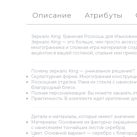
Описание
Атрибуты
Зеркало King: Граненая Роскошь для Изысканн
Зеркало King — это больше, чем просто аксес
многогранника и сложная игра материалов соз
акцентом в вашей гостиной, спальне или прихо
Почему зеркало King — уникальное решение?
Скульптурная форма:
Многогранная конструкци
Роскошная отделка:
Рама из стекла с нанесен
благородный блеск.
Полная персонализация:
Вы можете заказать эт
Практичность:
В комплекте идет крепление для
Детали и материалы, которые имеют значение
Материалы:
Основание из фактурно окрашенног
с нанесением тончайших листов серебра).
Цвет:
Основной вариант — серебро с благородн