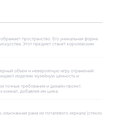
еображает пространство. Его уникальная форма
искусства. Этот предмет станет королевским
ерный объем и невероятную игру отражений.
придают изделию музейную ценность и
вои точные требования и дизайн-проект.
х комнат, добавляя им шика.
изысканная рама из поталевого зеркала (стекло