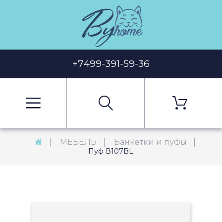
+7499-391-59-36
МЕБЕЛЬ
Банкетки и пуфы
Пуф В107BL