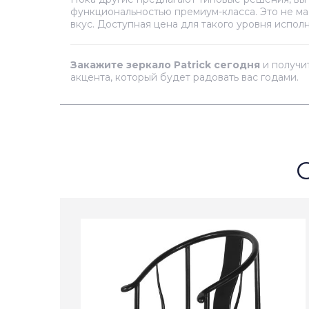
функциональностью премиум-класса. Это не ма
вкус. Доступная цена для такого уровня испо
Закажите зеркало Patrick сегодня
и получи
акцента, который будет радовать вас годами.