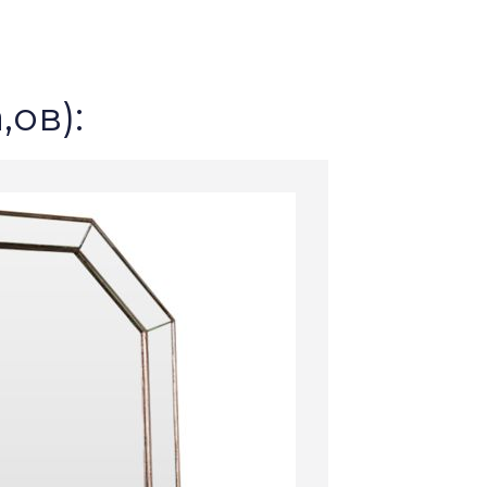
,ов):