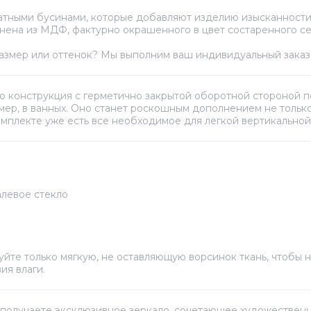
тными бусинами, которые добавляют изделию изысканности 
нена из МДФ, фактурно окрашенного в цвет состаренного се
азмер или оттенок? Мы выполним ваш индивидуальный заказ 
Его конструкция с герметично закрытой оборотной стороной 
р, в ванных. Оно станет роскошным дополнением не только с
комплекте уже есть все необходимое для легкой вертикальной
алевое стекло
уйте только мягкую, не оставляющую ворсинок ткань, чтобы 
ия влаги.
 получаете эксклюзивное зеркало, сочетающее художественн