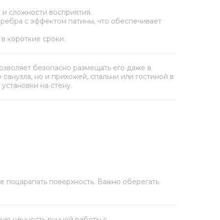
и сложности восприятия.
ребра с эффектом патины, что обеспечивает
в короткие сроки.
позволяет безопасно размещать его даже в
анузла, но и прихожей, спальни или гостиной в
 установки на стену.
не поцарапать поверхность. Важно оберегать
ую ценность ручной работы с