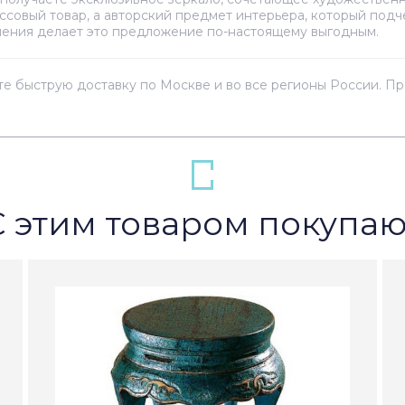
ссовый товар, а авторский предмет интерьера, который под
лнения делает это предложение по-настоящему выгодным.
те быструю доставку по Москве и во все регионы России. П
С этим товаром покупаю