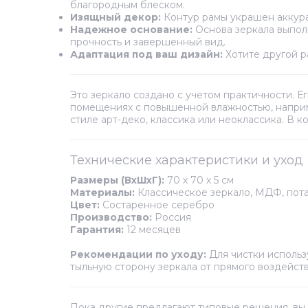
благородным блеском.
Изящный декор:
Контур рамы украшен аккура
Надежное основание:
Основа зеркала выпол
прочность и завершенный вид.
Адаптация под ваш дизайн:
Хотите другой р
Это зеркало создано с учетом практичности. 
помещениях с повышенной влажностью, наприме
стиле арт-деко, классика или неоклассика. В 
Технические характеристики и уход
Размеры (ВхШхГ):
70 х 70 х 5 см
Материалы:
Классическое зеркало, МДФ, пот
Цвет:
Состаренное серебро
Производство:
Россия
Гарантия:
12 месяцев
Рекомендации по уходу:
Для чистки использ
тыльную сторону зеркала от прямого воздейств
Пока другие предлагают типовые решения, вы