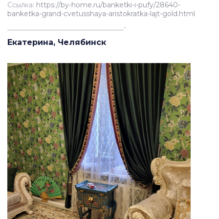
Ссылка:
https://by-home.ru/banketki-i-pufy/28640-
banketka-grand-cvetusshaya-aristokratka-lajt-gold.html
__________________________________-
Екатерина, Челябинск