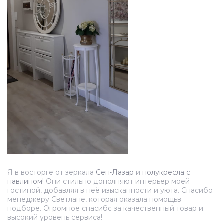
Я в восторге от зеркала
Сен-Лазар
и
полукресла с
павлином
! Они стильно дополняют интерьер моей
гостиной, добавляя в неё изысканности и уюта. Спасибо
менеджеру Светлане, которая оказала помощьв
подборе. Огромное спасибо за качественный товар и
высокий уровень сервиса!