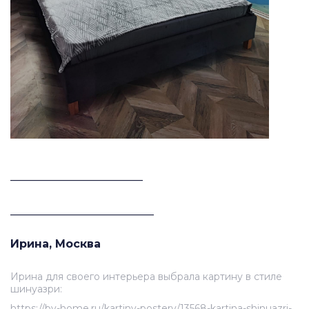
________________________
__________________________
Ирина, Москва
Ирина для своего интерьера выбрала картину в стиле
шинуазри:
https://by-home.ru/kartiny-postery/13568-kartina-shinuazri-