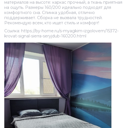
материалов на высоте: каркас прочный, а ткань приятная
на ощупь. Размеры 160/200 идеально подходят для
комфортного сна. Спинка удобная, отлично
поддерживает. Сборка не вызвала трудностей.
Рекомендую всем, кто ищет стиль и комфорт!
Ссылка: https://by-home.ru/s-myagkim-izgolovem/15372-
krovat-signal-sierra-seryjdub-160200.html