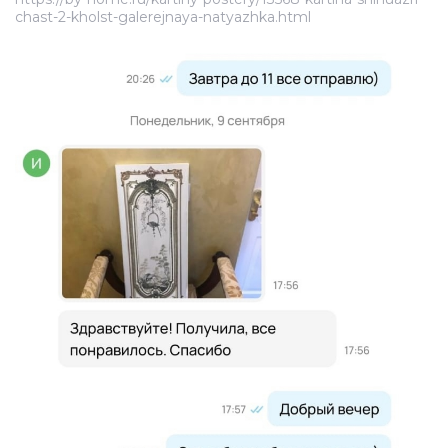
chast-2-kholst-galerejnaya-natyazhka.html