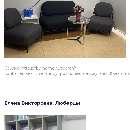
Ссылка:
https://by-home.ru/search?
controller=search&orderby=position&orderway=desc&s
__________________________________
Елена Викторовна, Люберцы