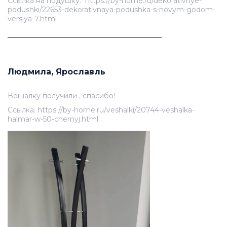
Ссылка на подушку: https://by-home.ru/dekorativnye-
podushki/22653-dekorativnaya-podushka-s-novym-godom-
versiya-7.html
______________________________________
Людмила, Ярославль
Вешалку получили , спасибо!
Ссылка: https://by-home.ru/veshalki/20744-veshalka-
halmar-w-50-chernyj.html