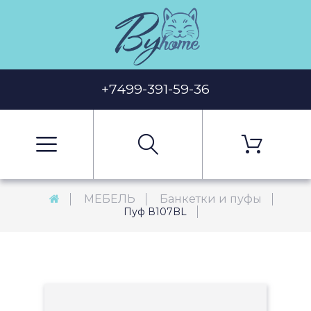
+7499-391-59-36
МЕБЕЛЬ
Банкетки и пуфы
Пуф В107BL