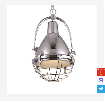
Напиш
нам