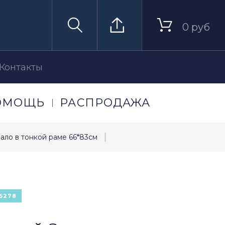
0 руб
Контакты
ОМОЩЬ
РАСПРОДАЖА
кало в тонкой раме 66*83см
5278