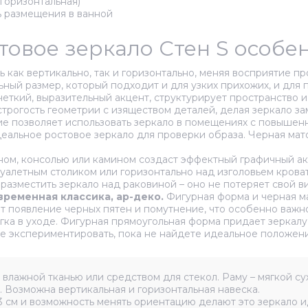
горизонтальная)
ь размещения в ванной
атовое зеркало Стен S особ
как вертикально, так и горизонтально, меняя восприятие пр
ный размер, который подходит и для узких прихожих, и для 
еткий, выразительный акцент, структурирует пространство 
трогость геометрии с изяществом деталей, делая зеркало за
 позволяет использовать зеркало в помещениях с повышенно
еальное ростовое зеркало для проверки образа. Черная мат
ном, консолью или камином создаст эффектный графичный а
уалетным столиком или горизонтально над изголовьем кроват
разместить зеркало над раковиной – оно не потеряет свой ви
временная классика, ар-деко.
Фигурная форма и черная ма
 появление черных пятен и помутнение, что особенно важно
гка в уходе. Фигурная прямоугольная форма придает зеркал
е экспериментировать, пока не найдете идеальное положени
влажной тканью или средством для стекол. Раму – мягкой су
 Возможна вертикальная и горизонтальная навеска.
 см и возможность менять ориентацию делают это зеркало и