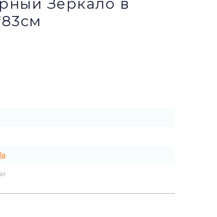
ерный Зеркало в
*83см
la
ии