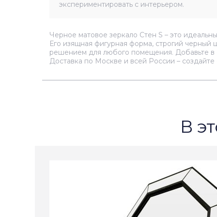
экспериментировать с интерьером.
Черное матовое зеркало Стен S – это идеальны
Его изящная фигурная форма, строгий черный 
решением для любого помещения. Добавьте в с
Доставка по Москве и всей России – создайте
В эт