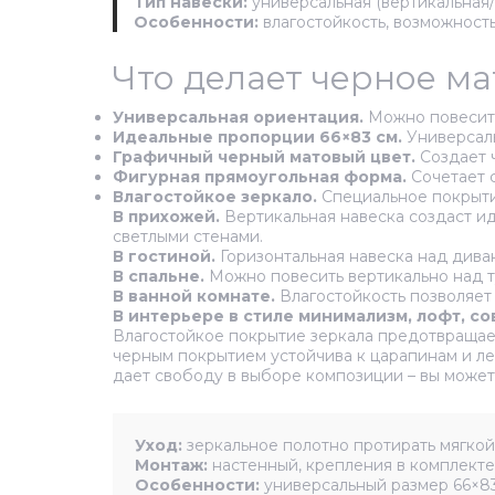
Тип навески:
универсальная (вертикальная/
Особенности:
влагостойкость, возможност
Что делает черное м
Универсальная ориентация.
Можно повесить 
Идеальные пропорции 66×83 см.
Универсаль
Графичный черный матовый цвет.
Создает ч
Фигурная прямоугольная форма.
Сочетает с
Влагостойкое зеркало.
Специальное покрытие
В прихожей.
Вертикальная навеска создаст ид
светлыми стенами.
В гостиной.
Горизонтальная навеска над дива
В спальне.
Можно повесить вертикально над т
В ванной комнате.
Влагостойкость позволяет 
В интерьере в стиле минимализм, лофт, со
Влагостойкое покрытие зеркала предотвращает
черным покрытием устойчива к царапинам и ле
дает свободу в выборе композиции – вы может
Уход:
зеркальное полотно протирать мягкой 
Монтаж:
настенный, крепления в комплекте.
Особенности:
универсальный размер 66×83