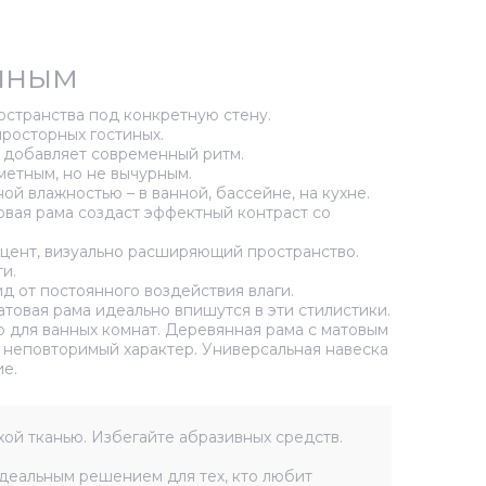
енным
остранства под конкретную стену.
просторных гостиных.
и добавляет современный ритм.
метным, но не вычурным.
й влажностью – в ванной, бассейне, на кухне.
овая рама создаст эффектный контраст со
кцент, визуально расширяющий пространство.
и.
д от постоянного воздействия влаги.
товая рама идеально впишутся в эти стилистики.
 для ванных комнат. Деревянная рама с матовым
у неповторимый характер. Универсальная навеска
е.
хой тканью. Избегайте абразивных средств.
деальным решением для тех, кто любит