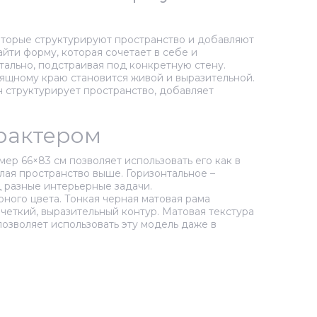
которые структурируют пространство и добавляют
йти форму, которая сочетает в себе и
тально, подстраивая под конкретную стену.
зящному краю становится живой и выразительной.
н структурирует пространство, добавляет
арактером
ер 66×83 см позволяет использовать его как в
елая пространство выше. Горизонтальное –
 разные интерьерные задачи.
ного цвета. Тонкая черная матовая рама
четкий, выразительный контур. Матовая текстура
озволяет использовать эту модель даже в