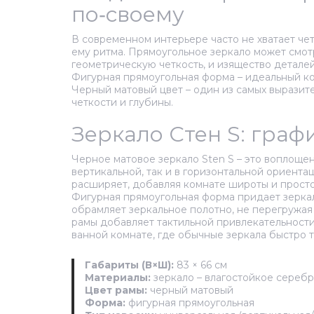
по‑своему
В современном интерьере часто не хватает чет
ему ритма. Прямоугольное зеркало может смотр
геометрическую четкость, и изящество деталей
Фигурная прямоугольная форма – идеальный ко
Черный матовый цвет – один из самых выразит
четкости и глубины.
Зеркало Стен S: гра
Черное матовое зеркало Sten S – это воплоще
вертикальной, так и в горизонтальной ориента
расширяет, добавляя комнате широты и просто
Фигурная прямоугольная форма придает зеркалу
обрамляет зеркальное полотно, не перегружая
рамы добавляет тактильной привлекательности
ванной комнате, где обычные зеркала быстро т
Габариты (В×Ш):
83 × 66 см
Материалы:
зеркало – влагостойкое серебр
Цвет рамы:
черный матовый
Форма:
фигурная прямоугольная