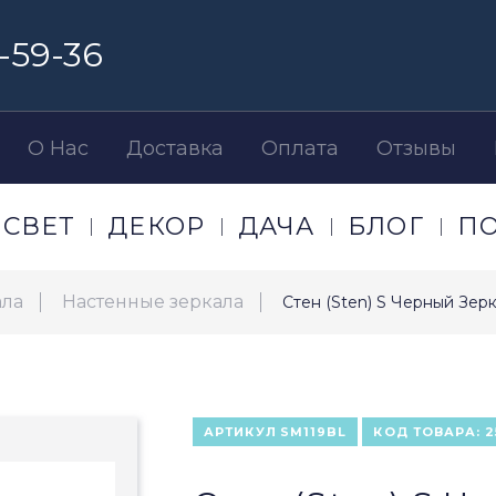
-59-36
О Нас
Доставка
Оплата
Отзывы
СВЕТ
ДЕКОР
ДАЧА
БЛОГ
П
ала
Настенные зеркала
Стен (Sten) S Черный Зер
АРТИКУЛ
SM119BL
КОД ТОВАРА:
2