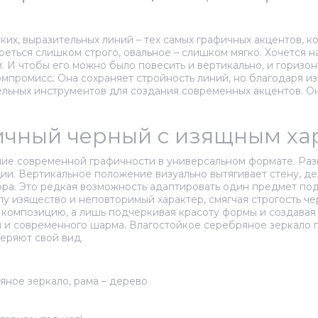
ких, выразительных линий – тех самых графичных акцентов, 
еться слишком строго, овальное – слишком мягко. Хочется на
. И чтобы его можно было повесить и вертикально, и горизон
мпромисс. Она сохраняет стройность линий, но благодаря и
ельных инструментов для создания современных акцентов. О
фичный черный с изящным х
ние современной графичности в универсальном формате. Разм
ции. Вертикальное положение визуально вытягивает стену, д
ра. Это редкая возможность адаптировать один предмет под
 изящество и неповторимый характер, смягчая строгость чер
 композицию, а лишь подчеркивая красоту формы и создавая 
 и современного шарма. Влагостойкое серебряное зеркало п
еряют свой вид.
яное зеркало, рама – дерево