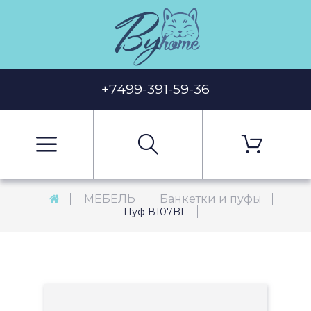
+7499-391-59-36
МЕБЕЛЬ
Банкетки и пуфы
Пуф В107BL