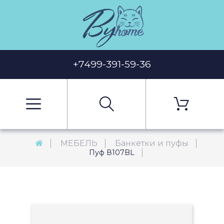
+7499-391-59-36
МЕБЕЛЬ
Банкетки и пуфы
Пуф В107BL