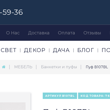
-59-36
О Нас
Доставка
Оплата
Отзывы
СВЕТ
ДЕКОР
ДАЧА
БЛОГ
П
МЕБЕЛЬ
Банкетки и пуфы
Пуф В107BL
АРТИКУЛ
В107BL
КОД ТОВАРА:
76