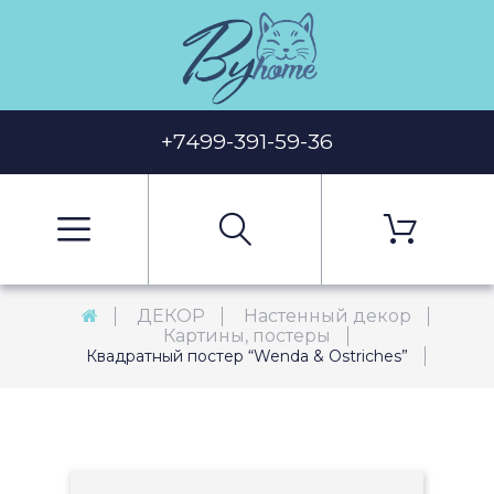
+7499-391-59-36
ДЕКОР
Настенный декор
Картины, постеры
Квадратный постер “Wenda & Ostriches”