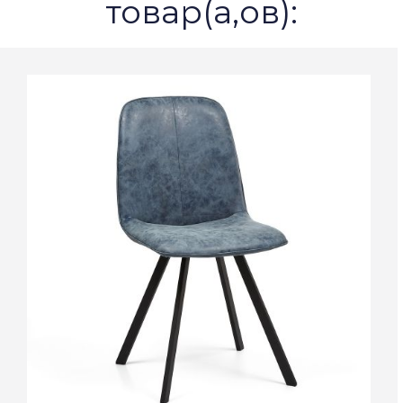
товар(а,ов):