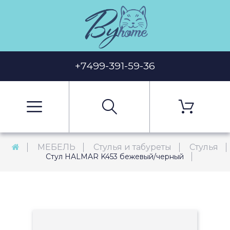
+7499-391-59-36
МЕБЕЛЬ
Стулья и табуреты
Стулья
Стул HALMAR K453 бежевый/черный