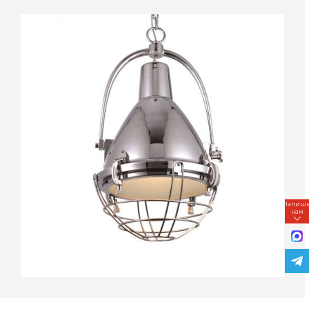
Напиш
нам