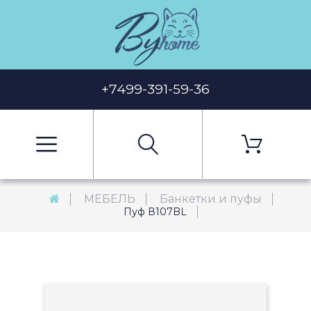
+7499-391-59-36
МЕБЕЛЬ
Банкетки и пуфы
Пуф В107BL