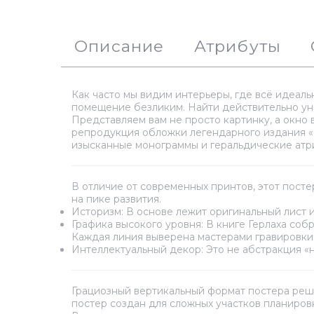
Описание
Атрибуты
Как часто мы видим интерьеры, где всё идеальн
помещение безликим. Найти действительно уни
Представляем вам не просто картинку, а окно 
репродукция обложки легендарного издания «
изысканные монограммы и геральдические атриб
В отличие от современных принтов, этот посте
на пике развития.
Историзм:
В основе лежит оригинальный лист и
Графика высокого уровня:
В книге Герлаха соб
Каждая линия выверена мастерами гравировки
Интеллектуальный декор:
Это не абстракция «н
Грациозный вертикальный формат постера реша
постер создан для сложных участков планиров