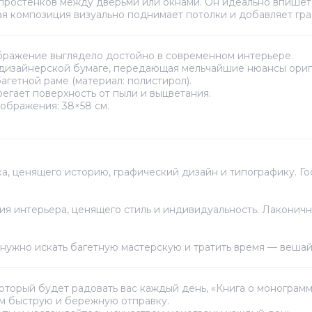
 простенков между дверьми или окнами. Он идеально впишет
я композиция визуально поднимает потолки и добавляет гра
ображение выглядело достойно в современном интерьере.
дизайнерской бумаге, передающая мельчайшие нюансы ориг
агетной раме (материал: полистирол).
гает поверхность от пыли и выцветания.
зображения: 38×58 см.
, ценящего историю, графический дизайн и типографику. Гос
я интерьера, ценящего стиль и индивидуальность. Лаконичная
нужно искать багетную мастерскую и тратить время — вешай
 который будет радовать вас каждый день, «Книга о моногра
ем быструю и бережную отправку.