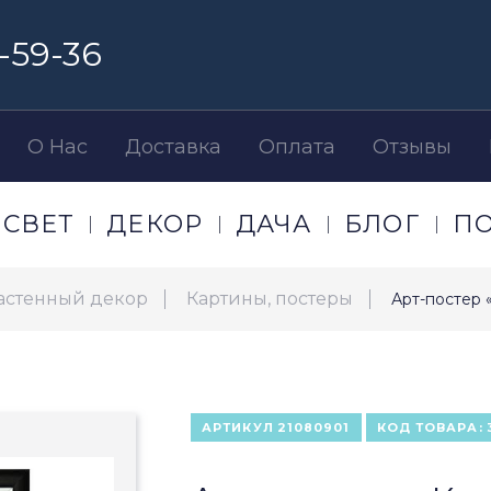
-59-36
О Нас
Доставка
Оплата
Отзывы
СВЕТ
ДЕКОР
ДАЧА
БЛОГ
П
астенный декор
Картины, постеры
Арт-постер 
АРТИКУЛ
21080901
КОД ТОВАРА: