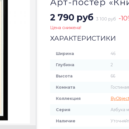
Арт-постер «Кн
2 790 руб
-1
3 100 руб
Цена снижена!
ХАРАКТЕРИСТИКИ
Ширина
46
Глубина
2
Высота
66
Комната
Гостиная
Коллекция
ByObjec
Серия
Азбука 
Наличие
Уточняй