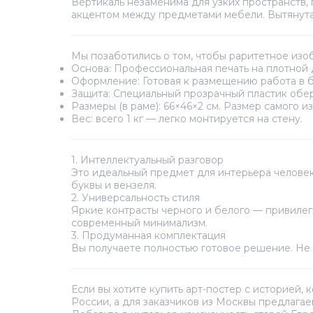
Вертикаль незаменима для узких пространств,
акцентом между предметами мебели. Вытянута
Мы позаботились о том, чтобы раритетное из
Основа:
Профессиональная печать на плотной 
Оформление:
Готовая к размещению работа в б
Защита:
Специальный прозрачный пластик обере
Размеры (в раме):
66×46×2 см. Размер самого и
Вес:
всего 1 кг — легко монтируется на стену.
1. Интеллектуальный разговор
Это идеальный предмет для интерьера человека
буквы и вензеля.
2. Универсальность стиля
Яркие контрасты черного и белого — привилеги
современный минимализм.
3. Продуманная комплектация
Вы получаете полностью готовое решение. Не 
Если вы хотите купить арт-постер с историей,
России, а для заказчиков из Москвы предлага