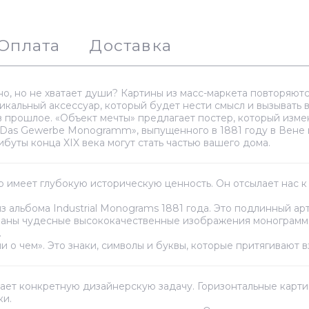
Оплата
Доставка
о, но не хватает души? Картины из масс-маркета повторяются
кальный аксессуар, который будет нести смысл и вызывать в
в прошлое. «Объект мечты» предлагает постер, который изме
Das Gewerbe Monogramm», выпущенного в 1881 году в Вене 
уты конца XIX века могут стать частью вашего дома.
р имеет глубокую историческую ценность. Он отсылает нас к
з альбома Industrial Monograms 1881 года. Это подлинный а
раны чудесные высококачественные изображения монограмм,
.
и о чем». Это знаки, символы и буквы, которые притягивают в
ет конкретную дизайнерскую задачу. Горизонтальные картины
ки.