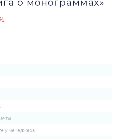
ига о монограммах»
0%
t
мечты
те у менеджера