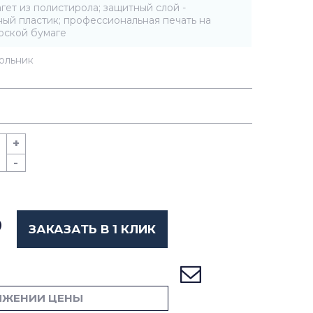
агет из полистирола; защитный слой -
ый пластик; профессиональная печать на
рской бумаге
ольник
+
-
ЗАКАЗАТЬ В 1 КЛИК
ИЖЕНИИ ЦЕНЫ