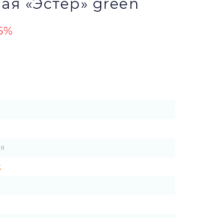
ая «Эстер» green
5%
я
t