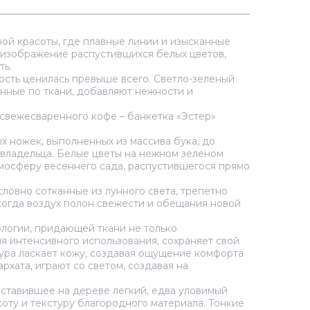
ой красоты, где плавные линии и изысканные
 изображение распустившихся белых цветов,
ть.
ность ценилась превыше всего. Светло-зеленый
анные по ткани, добавляют нежности и
 свежесваренного кофе – банкетка «Эстер»
х ножек, выполненных из массива бука, до
 владельца. Белые цветы на нежном зеленом
атмосферу весеннего сада, распустившегося прямо
ловно сотканные из лунного света, трепетно
 когда воздух полон свежести и обещания новой
ологии, придающей ткани не только
я интенсивного использования, сохраняет свой
тура ласкает кожу, создавая ощущение комфорта
хата, играют со светом, создавая на
 оставившее на дереве легкий, едва уловимый
соту и текстуру благородного материала. Тонкие