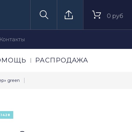
0 руб
Контакты
ОМОЩЬ
РАСПРОДАЖА
ер» green
31428