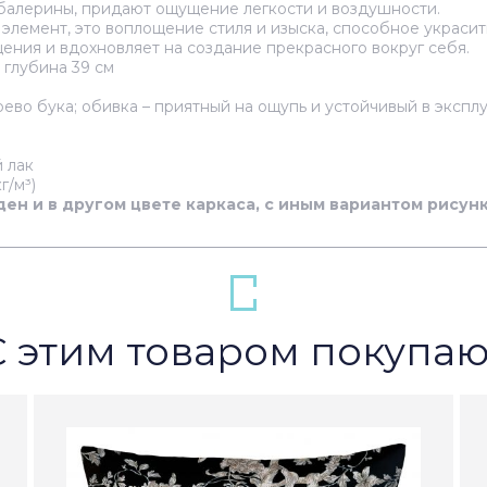
 балерины, придают ощущение легкости и воздушности.
 элемент, это воплощение стиля и изыска, способное украси
ения и вдохновляет на создание прекрасного вокруг себя.
, глубина 39 см
рево бука; обивка – приятный на ощупь и устойчивый в эксп
 лак
г/м³)
ен и в другом цвете каркаса, с иным вариантом рисунк
С этим товаром покупаю