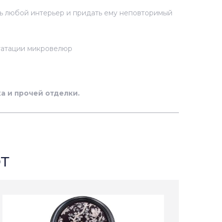
ть любой интерьер и придать ему неповторимый
луатации микровелюр
а и прочей отделки.
т