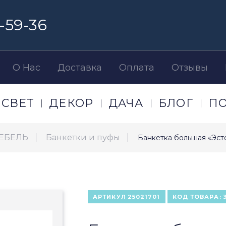
-59-36
О Нас
Доставка
Оплата
Отзывы
СВЕТ
ДЕКОР
ДАЧА
БЛОГ
П
ЕБЕЛЬ
Банкетки и пуфы
Банкетка большая «Эст
АРТИКУЛ
25021701
КОД ТОВАРА: