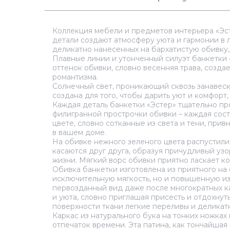
Коллекция мебели и предметов интерьера «Эст
детали создают атмосферу уюта и гармонии в
деликатно нанесенных на бархатистую обивку,
Плавные линии и утонченный силуэт банкетки 
оттенок обивки, словно весенняя трава, созда
романтизма.
Солнечный свет, проникающий сквозь занавеск
создана для того, чтобы дарить уют и комфорт
Каждая деталь банкетки «Эстер» тщательно пр
филигранной прострочки обивки – каждая сост
цвете, словно сотканные из света и тени, при
в вашем доме.
На обивке нежного зеленого цвета распустилис
касаются друг друга, образуя причудливый уз
жизни. Мягкий ворс обивки приятно ласкает ко
Обивка банкетки изготовлена из приятного на
исключительную мягкость, но и повышенную из
первозданный вид даже после многократных ка
и уюта, словно приглашая присесть и отдохнут
поверхности ткани легкие переливы и деликат
Каркас из натурального бука на тонких ножках
отпечаток времени. Эта патина, как тончайшая