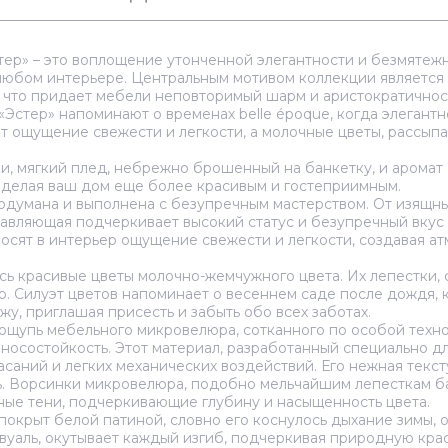
ер» – это воплощение утонченной элегантности и безмятежн
 любом интерьере. Центральным мотивом коллекции является
 что придает мебели неповторимый шарм и аристократичнос
«Эстер» напоминают о временах belle époque, когда элегант
ет ощущение свежести и легкости, а молочные цветы, рассып
и, мягкий плед, небрежно брошенный на банкетку, и аромат
, делая ваш дом еще более красивым и гостеприимным.
одумана и выполнена с безупречным мастерством. От изящны
авляющая подчеркивает высокий статус и безупречный вкус
вносят в интерьер ощущение свежести и легкости, создавая 
ь красивые цветы молочно-жемчужного цвета. Их лепестки, с
ор. Силуэт цветов напоминает о весеннем саде после дождя,
жу, приглашая присесть и забыть обо всех заботах.
 ощупь мебельного микровелюра, сотканного по особой техн
носостойкость. Этот материал, разработанный специально дл
саний и легких механических воздействий. Его нежная текс
ь. Ворсинки микровелюра, подобно мельчайшим лепесткам бар
ные тени, подчеркивающие глубину и насыщенность цвета.
 покрыт белой патиной, словно его коснулось дыхание зимы,
 вуаль, окутывает каждый изгиб, подчеркивая природную кра