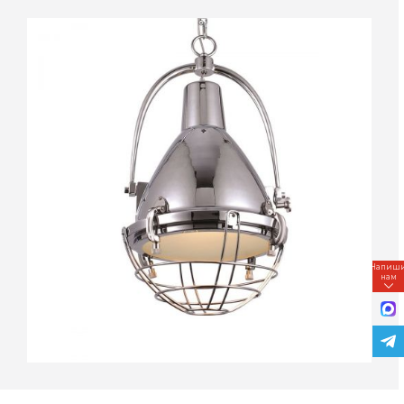
Напиш
нам