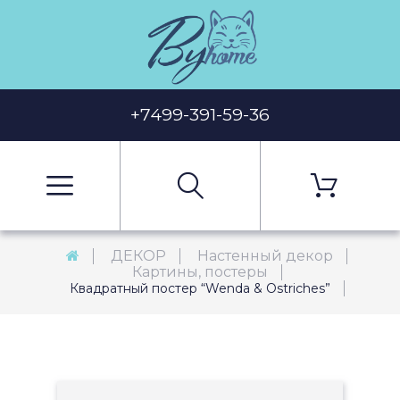
+7499-391-59-36
ДЕКОР
Настенный декор
Картины, постеры
Квадратный постер “Wenda & Ostriches”