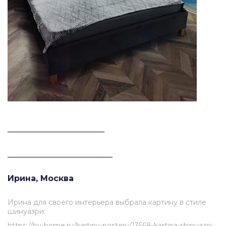
________________________
__________________________
Ирина, Москва
Ирина для своего интерьера выбрала картину в стиле
шинуазри:
https://by-home.ru/kartiny-postery/13568-kartina-shinuazri-