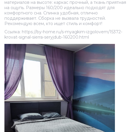
материалов на высоте: каркас прочный, а ткань приятная
на ощупь. Размеры 160/200 идеально подходят для
комфортного сна. Спинка удобная, отлично
поддерживает. Сборка не вызвала трудностей.
Рекомендую всем, кто ищет стиль и комфорт!
Ссылка: https://by-home.ru/s-myagkim-izgolovem/15372-
krovat-signal-sierra-seryjdub-160200.html