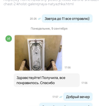
chast-2-kholst-galerejnaya-natyazhka.html