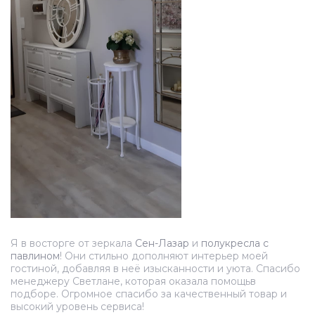
Я в восторге от зеркала
Сен-Лазар
и
полукресла с
павлином
! Они стильно дополняют интерьер моей
гостиной, добавляя в неё изысканности и уюта. Спасибо
менеджеру Светлане, которая оказала помощьв
подборе. Огромное спасибо за качественный товар и
высокий уровень сервиса!