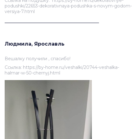
Ссылка на подушку: https://by-home.ru/dekorativnye-
podushki/22653-dekorativnaya-podushka-s-novym-godom-
versiya-7.html
______________________________________
Людмила, Ярославль
Вешалку получили , спасибо!
Ссылка: https://by-home.ru/veshalki/20744-veshalka-
halmar-w-50-chernyj.html