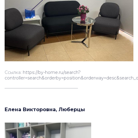
Ссылка:
https://by-home.ru/search?
controller=search&orderby=position&orderway=desc&s
__________________________________
Елена Викторовна, Люберцы