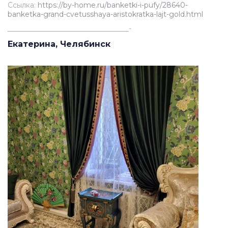
Ссылка:
https://by-home.ru/banketki-i-pufy/28640-
banketka-grand-cvetusshaya-aristokratka-lajt-gold.html
__________________________________-
Екатерина, Челябинск