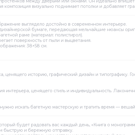
 простенков между дверьми или окнами. Он идеально впишет
я композиция визуально поднимает потолки и добавляет гра
ображение выглядело достойно в современном интерьере.
дизайнерской бумаге, передающая мельчайшие нюансы ориг
агетной раме (материал: полистирол).
гает поверхность от пыли и выцветания.
зображения: 38×58 см.
, ценящего историю, графический дизайн и типографику. Гос
я интерьера, ценящего стиль и индивидуальность. Лаконичная
нужно искать багетную мастерскую и тратить время — вешай
 который будет радовать вас каждый день, «Книга о моногра
ем быструю и бережную отправку.