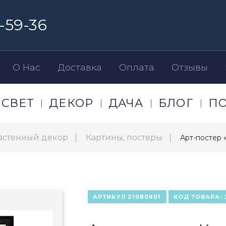
-59-36
О Нас
Доставка
Оплата
Отзывы
СВЕТ
ДЕКОР
ДАЧА
БЛОГ
П
астенный декор
Картины, постеры
Арт-постер 
АРТИКУЛ
21080901
КОД ТОВАРА: