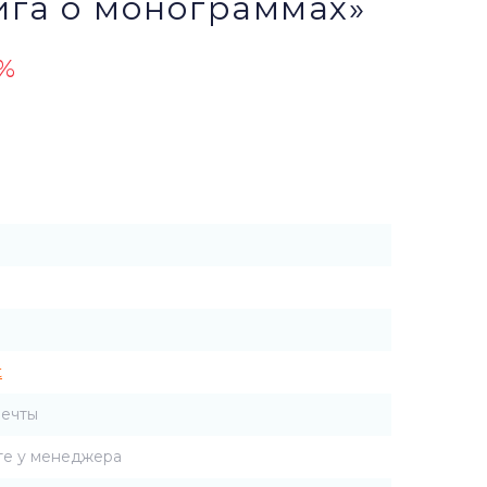
ига о монограммах»
0%
t
мечты
те у менеджера