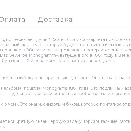
Оплата
Доставка
о, но не хватает души? Картины из масс-маркета повторяются
кальный аксессуар, который будет нести смысл и вызывать в
в прошлое. «Объект мечты» предлагает постер, который изме
Das Gewerbe Monogramm», выпущенного в 1881 году в Вене 
уты конца XIX века могут стать частью вашего дома.
р имеет глубокую историческую ценность. Он отсылает нас к
з альбома Industrial Monograms 1881 года. Это подлинный а
раны чудесные высококачественные изображения монограмм,
.
и о чем». Это знаки, символы и буквы, которые притягивают в
ет конкретную дизайнерскую задачу. Горизонтальные картины
ки.