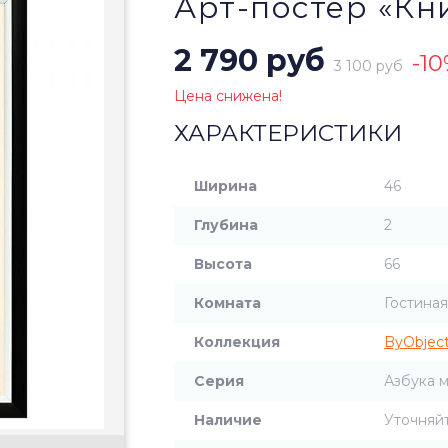
Арт-постер «Кн
2 790 руб
-1
3 100 руб
Цена снижена!
ХАРАКТЕРИСТИКИ
Ширина
46
Глубина
2
Высота
66
Комната
Гостиная
Коллекция
ByObjec
Серия
Азбука 
Наличие
Уточняй