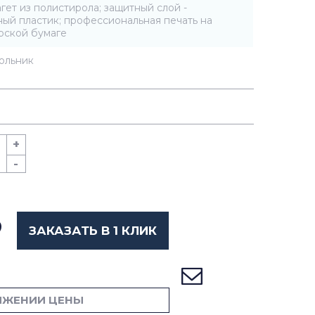
агет из полистирола; защитный слой -
ый пластик; профессиональная печать на
рской бумаге
ольник
+
-
ЗАКАЗАТЬ В 1 КЛИК
ИЖЕНИИ ЦЕНЫ