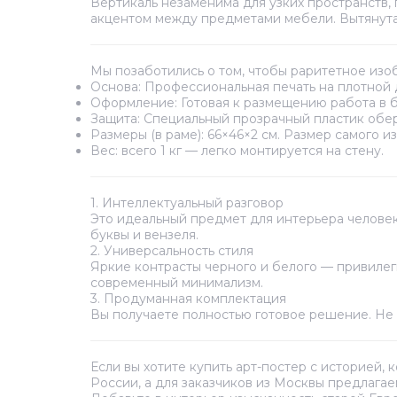
Вертикаль незаменима для узких пространств,
акцентом между предметами мебели. Вытянута
Мы позаботились о том, чтобы раритетное из
Основа:
Профессиональная печать на плотной 
Оформление:
Готовая к размещению работа в б
Защита:
Специальный прозрачный пластик обере
Размеры (в раме):
66×46×2 см. Размер самого и
Вес:
всего 1 кг — легко монтируется на стену.
1. Интеллектуальный разговор
Это идеальный предмет для интерьера человека
буквы и вензеля.
2. Универсальность стиля
Яркие контрасты черного и белого — привилеги
современный минимализм.
3. Продуманная комплектация
Вы получаете полностью готовое решение. Не 
Если вы хотите купить арт-постер с историей,
России, а для заказчиков из Москвы предлага