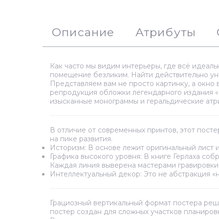
Описание
Атрибуты
Как часто мы видим интерьеры, где всё идеальн
помещение безликим. Найти действительно уни
Представляем вам не просто картинку, а окно 
репродукция обложки легендарного издания «
изысканные монограммы и геральдические атриб
В отличие от современных принтов, этот посте
на пике развития.
Историзм:
В основе лежит оригинальный лист и
Графика высокого уровня:
В книге Герлаха соб
Каждая линия выверена мастерами гравировки
Интеллектуальный декор:
Это не абстракция «н
Грациозный вертикальный формат постера реша
постер создан для сложных участков планиров