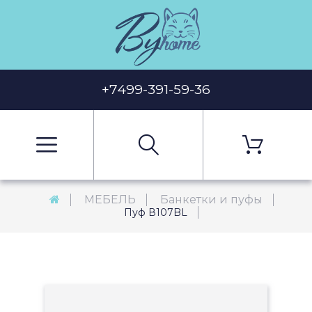
+7499-391-59-36
МЕБЕЛЬ
Банкетки и пуфы
Пуф В107BL